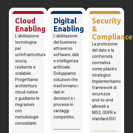
Cloud
Digital
Security
Enabling
Enabling
&
Compliance
L’abilitazione
L’abilitazione
tecnologica
del business
La protezione
per
attraverso
del dato e la
un’infrastruttura
software, dati
conformità
sicura,
e intelligenza
normativa
resiliente e
artificiale.
come pilastro
scalabile.
Sviluppiamo
strategico.
Progettiamo
soluzioni che
Implementiamo
architetture
trasformano i
framework di
cloud-native
dati in
sicurezza
e guidiamo le
decisioni e i
end-to-end
migrazioni
processi in
allineati a
con
vantaggi
NIS2, GDPR e
metodologie
competitivi.
standard ISO
consolidate.