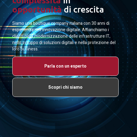
complessità
in
opportunità
di crescita
Siamo una boutique company italiana con 30 anni di
esperienza nell’innovazione digitale. Affianchiamo i
clienti nella modernizzazione delle infrastrutture IT,
nello sviluppo di soluzioni digitali e nella protezione del
loro business.
Parla con un esperto
Scopri chi siamo