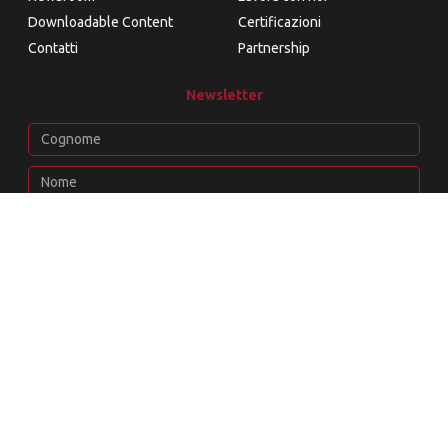
Downloadable Content
Certificazioni
Contatti
Partnership
Newsletter
Iscriviti
Copyright 2026 Enablit S.r.l. All rights reserved
|
P.IVA e C.F.
04927761009
REA RM – 820508
|
Capitale Sociale € 95.000,00 i.v. –
amministrazione@pec.tecnetsys.it