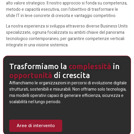
alto valore strategico. Il nostro approccio si fonda su competenza,
metodo e capacità esecutiva, con l’obiettivo di trasformare le
sfide IT in leve concrete di crescita e vantaggio competitivo.
La nostra esperienza si sviluppa attraverso diverse Business Units
specializzate, ognuna focalizzata su ambiti chiave del panorama
tecnologico contemporaneo, per garantire competenze verticali
integrate in una visione sistemica.
Trasformiamo la
complessità
in
opportunità
di crescita
Affianchiamo le organizzazioni in percorsi di evoluzione digitale
strutturati, sostenibili e misurabili. Non offriamo solo tecnologia,
ma modelli operativi capaci di generare efficienza, sicurezza e
scalabilità nel lungo periodo.
Aree di intervento