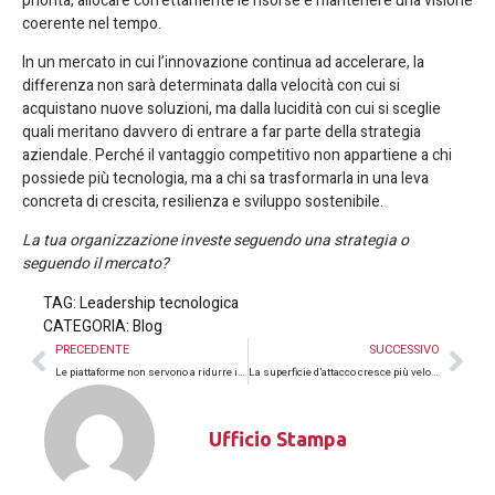
priorità, allocare correttamente le risorse e mantenere una visione
coerente nel tempo.
In un mercato in cui l’innovazione continua ad accelerare, la
differenza non sarà determinata dalla velocità con cui si
acquistano nuove soluzioni, ma dalla lucidità con cui si sceglie
quali meritano davvero di entrare a far parte della strategia
aziendale. Perché il vantaggio competitivo non appartiene a chi
possiede più tecnologia, ma a chi sa trasformarla in una leva
concreta di crescita, resilienza e sviluppo sostenibile.
La tua organizzazione investe seguendo una strategia o
seguendo il mercato?
TAG:
Leadership tecnologica
CATEGORIA:
Blog
PRECEDENTE
SUCCESSIVO
Le piattaforme non servono a ridurre il lavoro: servono ad aumentare il valore
La superficie d’attacco cresce più velocemente della consapevolezza
Ufficio Stampa