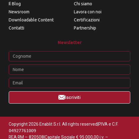
Il Blog
Chi siamo
Newsroom
Lavora con noi
Downloadable Content
Certificazioni
Contatti
Partnership
Newsletter
Iscriviti
Copyright 2026 Enablit S.r.l. All rights reserved
|
P.IVA e C.F.
04927761009
REA RM – 820508
|
Capitale Sociale € 95.000,00 i.v. –