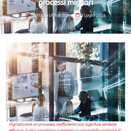
processi migliori
Scritto da
Ufficio Stampa
8 Luglio 2026
Digitalizzare un processo inefficiente non significa renderlo
efficace. Il vero vantaggio competitivo nasce dalla capacità di