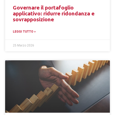
Governare il portafoglio
applicativo: ridurre ridondanza e
sovrapposizione
LEGGI TUTTO »
25 Marzo 2026