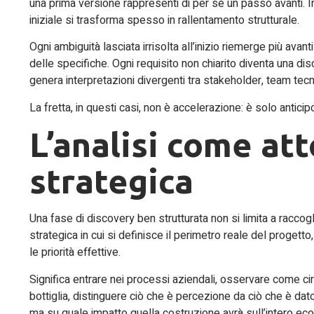
una prima versione rappresenti di per sé un passo avanti. In
iniziale si trasforma spesso in rallentamento strutturale.
Ogni ambiguità lasciata irrisolta all’inizio riemerge più ava
delle specifiche. Ogni requisito non chiarito diventa una di
genera interpretazioni divergenti tra stakeholder, team te
La fretta, in questi casi, non è accelerazione: è solo antici
L’analisi come att
strategica
Una fase di discovery ben strutturata non si limita a racco
strategica in cui si definisce il perimetro reale del proget
le priorità effettive.
Significa entrare nei processi aziendali, osservare come cir
bottiglia, distinguere ciò che è percezione da ciò che è dato
ma su quale impatto quella costruzione avrà sull’intero ec