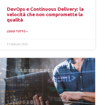
DevOps e Continuous Delivery: la
velocità che non compromette la
qualità
LEGGI TUTTO »
9 Febbraio 2026