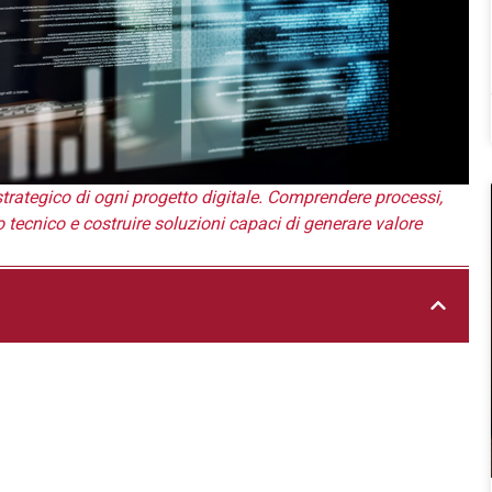
strategico di ogni progetto digitale. Comprendere processi,
bito tecnico e costruire soluzioni capaci di generare valore