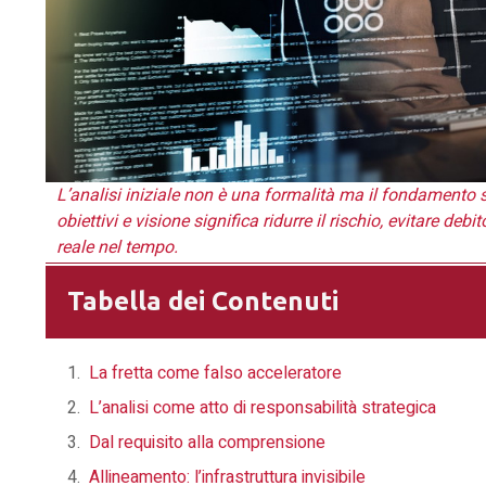
L’analisi iniziale non è una formalità ma il fondamento 
obiettivi e visione significa ridurre il rischio, evitare de
reale nel tempo.
Tabella dei Contenuti
La fretta come falso acceleratore
L’analisi come atto di responsabilità strategica
Dal requisito alla comprensione
Allineamento: l’infrastruttura invisibile