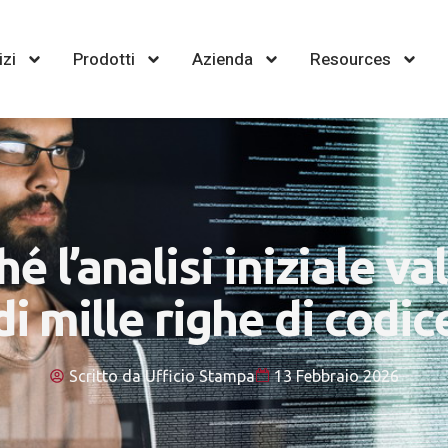
izi
Prodotti
Azienda
Resources
é l’analisi iniziale va
di mille righe di codic
Scritto da
Ufficio Stampa
13 Febbraio 2026