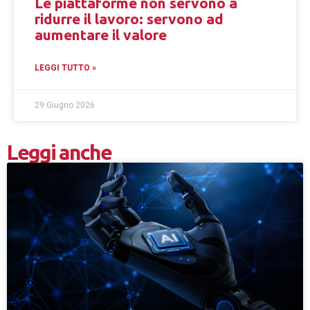
Le piattaforme non servono a
ridurre il lavoro: servono ad
aumentare il valore
LEGGI TUTTO »
29 Giugno 2026
Leggi anche