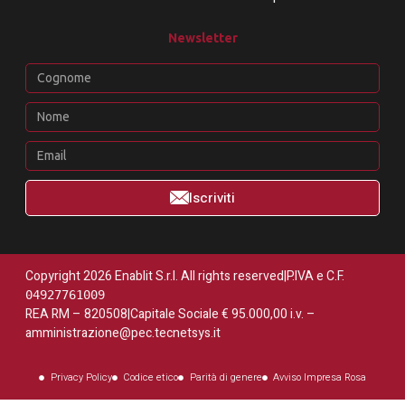
Newsletter
Iscriviti
Copyright 2026 Enablit S.r.l. All rights reserved
|
P.IVA e C.F.
04927761009
REA RM – 820508
|
Capitale Sociale € 95.000,00 i.v. –
amministrazione@pec.tecnetsys.it
Privacy Policy
Codice etico
Parità di genere
Avviso Impresa Rosa