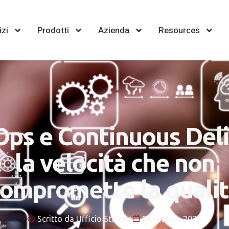
izi
Prodotti
Azienda
Resources
ps e Continuous Deli
la velocità che non
ompromette la quali
Scritto da
Ufficio Stampa
9 Febbraio 2026