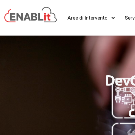
Aree di Intervento
Serv
DevO
c