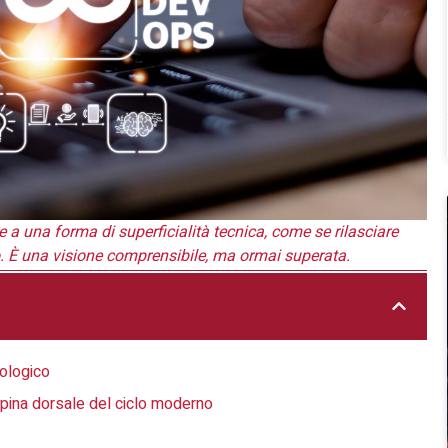
e a una forma di superficialità tecnica, come se rilasciare
o. È una visione comprensibile, ma ormai superata.
ologico
pina dorsale del ciclo moderno