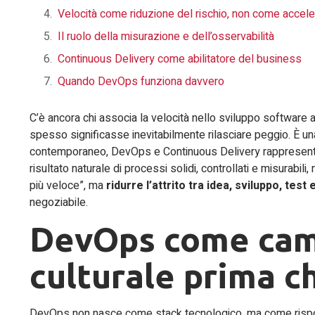
Velocità come riduzione del rischio, non come accele
Il ruolo della misurazione e dell’osservabilità
Continuous Delivery come abilitatore del business
Quando DevOps funziona davvero
C’è ancora chi associa la velocità nello sviluppo software a
spesso significasse inevitabilmente rilasciare peggio. È u
contemporaneo, DevOps e Continuous Delivery rappresentano
risultato naturale di processi solidi, controllati e misurabili
più veloce”, ma
ridurre l’attrito tra idea, sviluppo, tes
negoziabile.
DevOps come ca
culturale prima c
DevOps non nasce come stack tecnologico, ma come rispos