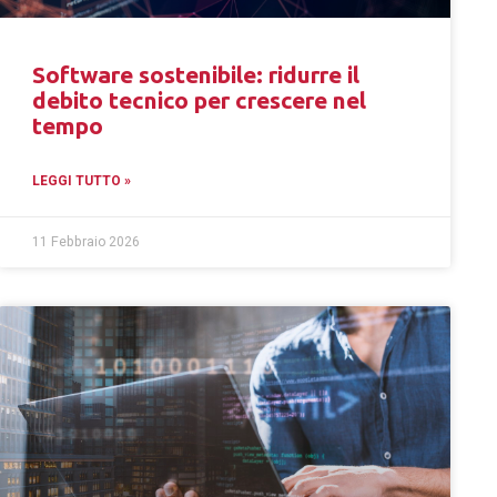
Software sostenibile: ridurre il
debito tecnico per crescere nel
tempo
LEGGI TUTTO »
11 Febbraio 2026